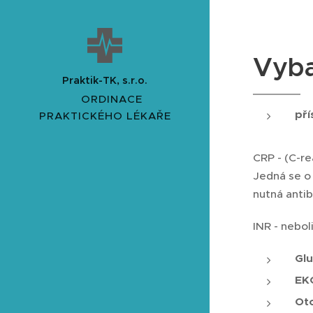
Vyba
Praktik-TK, s.r.o.
ORDINACE
pří
PRAKTICKÉHO LÉKAŘE
CRP - (C-re
Jedná se o
nutná antib
INR - nebol
Gl
EK
Ot