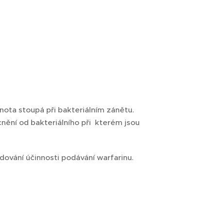
dnota stoupá při bakteriálním zánětu.
nění od bakteriálního při kterém jsou
ledování účinnosti podávání warfarinu.