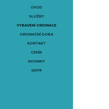
ÚVOD
SLUŽBY
VYBAVENÍ ORDINACE
ORDINAČNÍ DOBA
KONTAKT
CENÍK
NOVINKY
GDPR