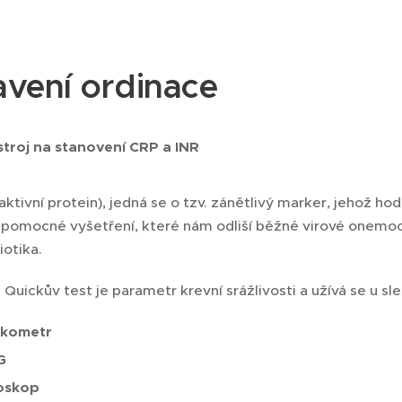
vení ordinace
stroj na stanovení CRP a INR
aktivní protein), jedná se o tzv. zánětlivý marker, jehož ho
 pomocné vyšetření, které nám odliší běžné virové onemoc
iotika.
i Quickův test je parametr krevní srážlivosti a užívá se u s
ukometr
G
oskop